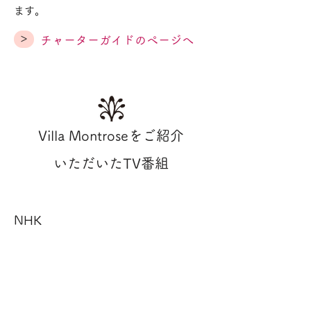
ます。
>
チャーターガイドのページへ
Villa Montroseをご紹介
いただいたTV番組
NHK
「2度目のフランス 南仏プロヴ
ァンス編」
2度目にプロヴァンスを旅するなら、とい
う設定でリルシュルラソルグのお店とと